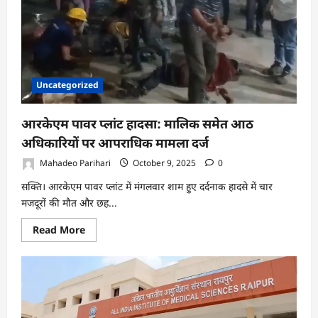
व्यक्ति
को
रौंदा,
मौके
पर
मौत
–
मृतक
की
Uncategorized
शिनाख्त
में
जुटी
पुलिस
आरकेएम पावर प्लांट हादसा: मालिक समेत आठ
अधिकारियों पर आपराधिक मामला दर्ज
Mahadeo Parihari
October 9, 2025
0
सक्ति। आरकेएम पावर प्लांट में मंगलवार शाम हुए दर्दनाक हादसे में चार
मजदूरों की मौत और छह...
Read
Read More
more
about
आरकेएम
पावर
प्लांट
हादसा:
मालिक
समेत