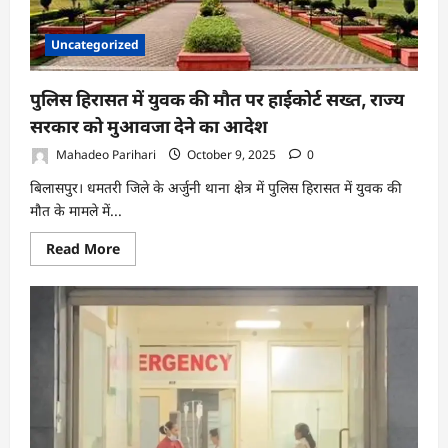
में
आक्रोश
–
Uncategorized
ठेकेदार
पर
वसूली
के
पुलिस हिरासत में युवक की मौत पर हाईकोर्ट सख्त, राज्य
आरोप
सरकार को मुआवजा देने का आदेश
Mahadeo Parihari
October 9, 2025
0
बिलासपुर। धमतरी जिले के अर्जुनी थाना क्षेत्र में पुलिस हिरासत में युवक की
मौत के मामले में...
Read
Read More
more
about
पुलिस
हिरासत
में
युवक
की
मौत
पर
हाईकोर्ट
सख्त,
राज्य
सरकार
को