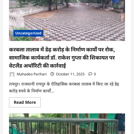
पति
का
शव,
पत्नी
पूरी
रात
करती
रही
Uncategorized
इंतजार
करबला तालाब में डेढ़ करोड़ के निर्माण कार्यों पर रोक,
सामाजिक कार्यकर्ता डॉ. राकेश गुप्ता की शिकायत पर
वेटलैंड अथॉरिटी की कार्रवाई
Mahadeo Parihari
October 11, 2025
0
रायपुर। राजधानी रायपुर के ऐतिहासिक करबला तालाब में किए जा रहे डेढ़
करोड़ रुपये के निर्माण कार्यों...
Read
Read More
more
about
करबला
तालाब
में
डेढ़
करोड़