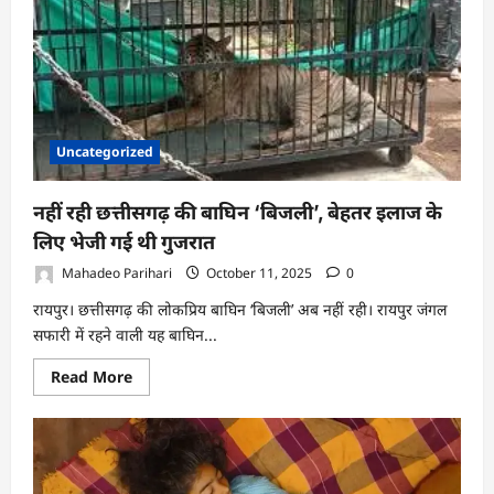
के
निर्माण
कार्यों
पर
रोक,
सामाजिक
कार्यकर्ता
डॉ.
राकेश
गुप्ता
Uncategorized
की
शिकायत
पर
वेटलैंड
नहीं रही छत्तीसगढ़ की बाघिन ‘बिजली’, बेहतर इलाज के
अथॉरिटी
की
लिए भेजी गई थी गुजरात
कार्रवाई
Mahadeo Parihari
October 11, 2025
0
रायपुर। छत्तीसगढ़ की लोकप्रिय बाघिन ‘बिजली’ अब नहीं रही। रायपुर जंगल
सफारी में रहने वाली यह बाघिन...
Read
Read More
more
about
नहीं
रही
छत्तीसगढ़
की
बाघिन