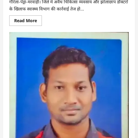
गौरेला-पेंड्रा-मरवाही। जिले में अवैध चिकित्सा व्यवसाय और झोलाछाप डॉक्टरों
के खिलाफ स्वास्थ्य विभाग की कार्रवाई तेज हो...
Read
Read More
more
about
गौरेला-
पेंड्रा-
मरवाही
में
झोलाछापों
पर
सख्त
कार्रवाई,
दो
क्लिनिक,
एक
लैब
और
मेडिकल
स्टोर
सील