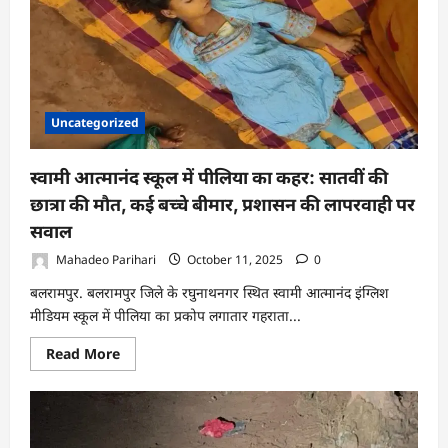
‘बिजली’,
बेहतर
इलाज
के
लिए
भेजी
गई
थी
गुजरात
Uncategorized
स्वामी आत्मानंद स्कूल में पीलिया का कहर: सातवीं की
छात्रा की मौत, कई बच्चे बीमार, प्रशासन की लापरवाही पर
सवाल
Mahadeo Parihari
October 11, 2025
0
बलरामपुर. बलरामपुर जिले के रघुनाथनगर स्थित स्वामी आत्मानंद इंग्लिश
मीडियम स्कूल में पीलिया का प्रकोप लगातार गहराता...
Read
Read More
more
about
स्वामी
आत्मानंद
स्कूल
में