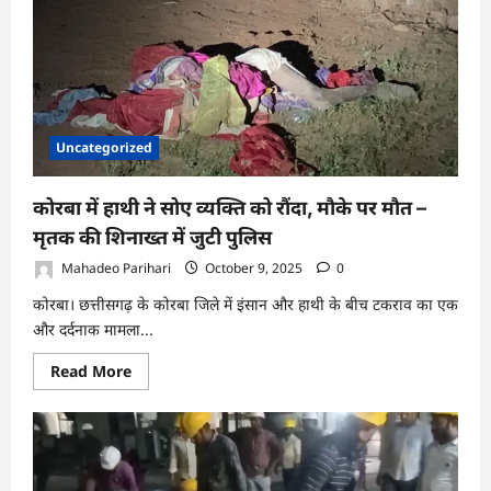
पीलिया
का
कहर:
सातवीं
की
छात्रा
की
मौत,
कई
बच्चे
Uncategorized
बीमार,
प्रशासन
की
लापरवाही
कोरबा में हाथी ने सोए व्यक्ति को रौंदा, मौके पर मौत –
पर
सवाल
मृतक की शिनाख्त में जुटी पुलिस
Mahadeo Parihari
October 9, 2025
0
कोरबा। छत्तीसगढ़ के कोरबा जिले में इंसान और हाथी के बीच टकराव का एक
और दर्दनाक मामला...
Read
Read More
more
about
कोरबा
में
हाथी
ने
सोए