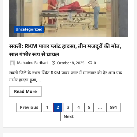
मुआवजा
देने
का
आदेश
Uncategorized
सक्ती: RKM पावर प्लांट हादसा, तीन मजदूरों की मौत,
सात गंभीर रूप से घायल
Mahadeo Parihari
October 8, 2025
0
सक्ती जिले के डभरा स्थित RKM पावर प्लांट में मंगलवार की देर शाम एक
गंभीर हादसा हुआ,...
Read
Read More
more
about
सक्ती:
Posts
Previous
1
2
3
4
5
…
591
RKM
पावर
pagination
Next
प्लांट
हादसा,
तीन
मजदूरों
की