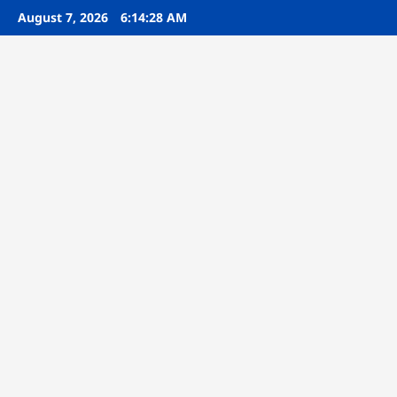
Skip
August 7, 2026
6:14:29 AM
to
content