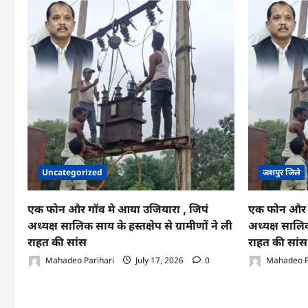
हाथ
मे
लिये
समोसे
को
एक
छोर
से
दूसरे
छोर
पहुंचकर
खाने
की
खुशी
…..
Uncategorized
जशपुर जिले
एक फोन और गॉव मे आया उजियारा , जिपं
एक फोन और ग
अध्यक्ष सालिक साय के हस्तक्षेप से ग्रामीणों ने ली
अध्यक्ष सालिक 
राहत की सांस
राहत की सांस
Mahadeo Parihari
July 17, 2026
0
Mahadeo P