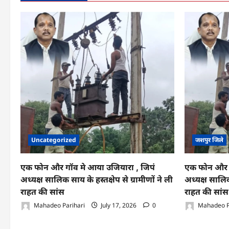
ट्रेलर
चालक
ने
छोटा
हाथी
चालक
को
लिया
चपेट
में
Uncategorized
जशपुर जिले
एक फोन और गॉव मे आया उजियारा , जिपं
एक फोन और ग
अध्यक्ष सालिक साय के हस्तक्षेप से ग्रामीणों ने ली
अध्यक्ष सालिक 
राहत की सांस
राहत की सांस
Mahadeo Parihari
July 17, 2026
0
Mahadeo P