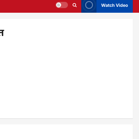
Watch Video
त