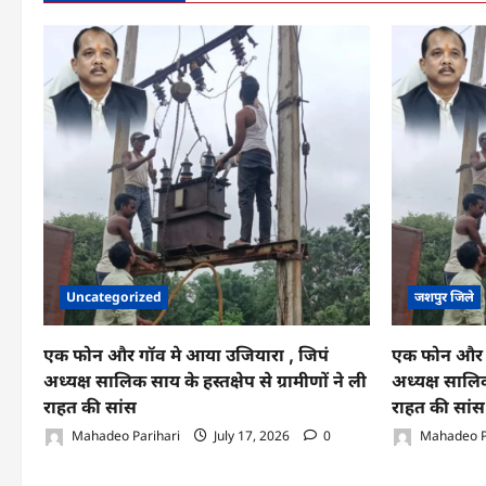
ठोकर
से
बाइक
सवार
की
मौके
पे
हुई
मौत
Uncategorized
जशपुर जिले
एक फोन और गॉव मे आया उजियारा , जिपं
एक फोन और ग
अध्यक्ष सालिक साय के हस्तक्षेप से ग्रामीणों ने ली
अध्यक्ष सालिक 
राहत की सांस
राहत की सांस
Mahadeo Parihari
July 17, 2026
0
Mahadeo P