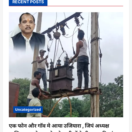
RECENT POSTS
वालों
पर
पुलिस
का
दबदबा
Uncategorized
एक फोन और गॉव मे आया उजियारा , जिपं अध्यक्ष